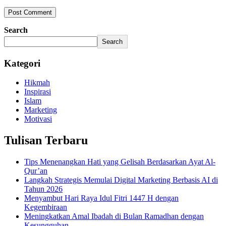
Search
Search
Kategori
Hikmah
Inspirasi
Islam
Marketing
Motivasi
Tulisan Terbaru
Tips Menenangkan Hati yang Gelisah Berdasarkan Ayat Al-
Qur’an
Langkah Strategis Memulai Digital Marketing Berbasis AI di
Tahun 2026
Menyambut Hari Raya Idul Fitri 1447 H dengan
Kegembiraan
Meningkatkan Amal Ibadah di Bulan Ramadhan dengan
Kesungguhan