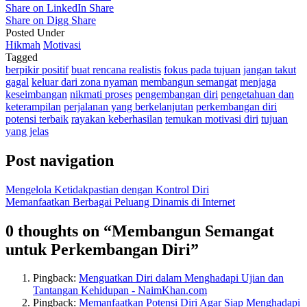
Share on LinkedIn
Share
Share on Digg
Share
Posted Under
Hikmah
Motivasi
Tagged
berpikir positif
buat rencana realistis
fokus pada tujuan
jangan takut
gagal
keluar dari zona nyaman
membangun semangat
menjaga
keseimbangan
nikmati proses
pengembangan diri
pengetahuan dan
keterampilan
perjalanan yang berkelanjutan
perkembangan diri
potensi terbaik
rayakan keberhasilan
temukan motivasi diri
tujuan
yang jelas
Post navigation
Mengelola Ketidakpastian dengan Kontrol Diri
Memanfaatkan Berbagai Peluang Dinamis di Internet
0 thoughts on “
Membangun Semangat
untuk Perkembangan Diri
”
Pingback:
Menguatkan Diri dalam Menghadapi Ujian dan
Tantangan Kehidupan - NaimKhan.com
Pingback:
Memanfaatkan Potensi Diri Agar Siap Menghadapi