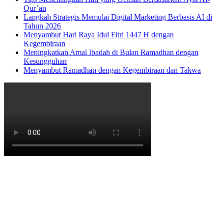
Qur’an
Langkah Strategis Memulai Digital Marketing Berbasis AI di
Tahun 2026
Menyambut Hari Raya Idul Fitri 1447 H dengan
Kegembiraan
Meningkatkan Amal Ibadah di Bulan Ramadhan dengan
Kesungguhan
Menyambut Ramadhan dengan Kegembiraan dan Takwa