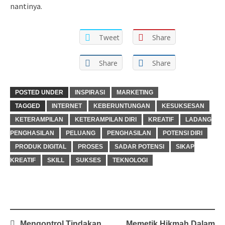
nantinya.
Tweet
Share
Share
Share
POSTED UNDER
INSPIRASI
MARKETING
TAGGED
INTERNET
KEBERUNTUNGAN
KESUKSESAN
KETERAMPILAN
KETERAMPILAN DIRI
KREATIF
LADANG
PENGHASILAN
PELUANG
PENGHASILAN
POTENSI DIRI
PRODUK DIGITAL
PROSES
SADAR POTENSI
SIKAP
KREATIF
SKILL
SUKSES
TEKNOLOGI
Post
Mengontrol Tindakan
Memetik Hikmah Dalam