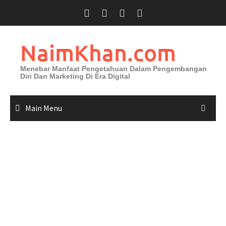
Skip
to
content
NaimKhan.com
Menebar Manfaat Pengetahuan Dalam Pengembangan
Diri Dan Marketing Di Era Digital
Main Menu